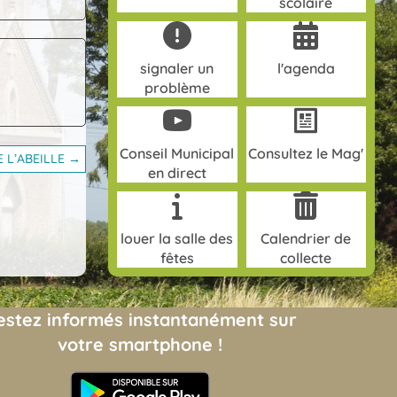
scolaire
signaler un
l'agenda
problème
Conseil Municipal
Consultez le Mag'
 L’ABEILLE →
en direct
louer la salle des
Calendrier de
fêtes
collecte
estez informés instantanément sur
votre smartphone !
(opens in new tab)