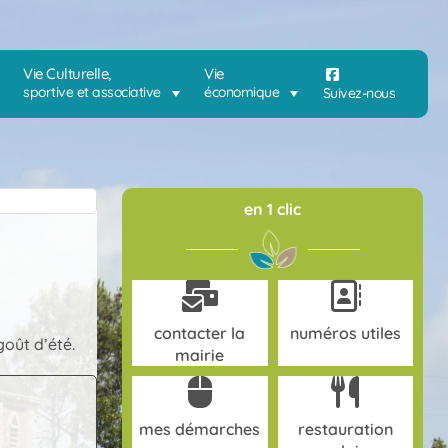
Vie Culturelle,
Vie
sportive et associative
économique
Suivez-nous
en 1 clic
contacter la
numéros utiles
oût d’été.
mairie
mes démarches
restauration