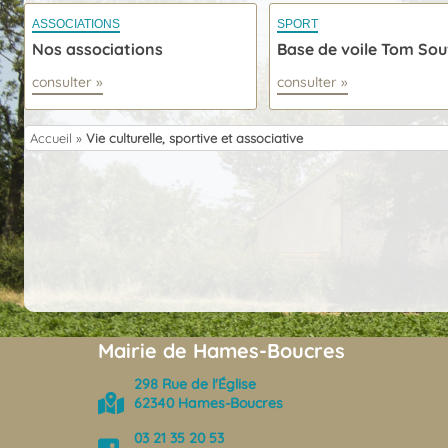
ASSOCIATIONS
SPORT
Nos associations
Base de voile Tom Souv
consulter »
consulter »
Accueil
»
Vie culturelle, sportive et associative
Mairie de Hames-Boucres
298 Rue de l'Église
62340 Hames-Boucres
03 21 35 20 53
(opens in new tab)