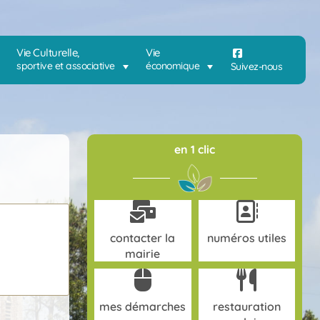
Vie Culturelle,
Vie
sportive et associative
économique
Suivez-nous
en 1 clic
contacter la
numéros utiles
mairie
mes démarches
restauration