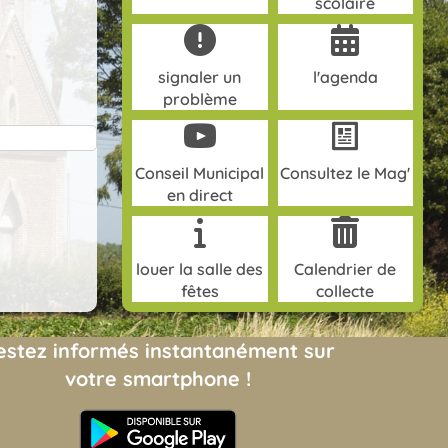
scolaire
signaler un
l'agenda
problème
Conseil Municipal
Consultez le Mag'
en direct
louer la salle des
Calendrier de
fêtes
collecte
estez informés instantanément sur
votre smartphone !
(opens in new tab)