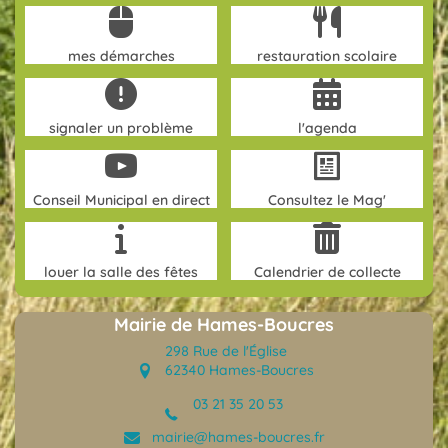
mes démarches
restauration scolaire
signaler un problème
l'agenda
Conseil Municipal en direct
Consultez le Mag'
louer la salle des fêtes
Calendrier de collecte
Mairie de Hames-Boucres
298 Rue de l'Église
62340 Hames-Boucres
03 21 35 20 53
(opens in new tab)
mairie@hames-boucres.fr
(opens in new tab)