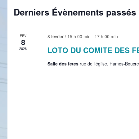
t
Derniers Évènements passés
i
o
n
n
FÉV
8 février / 15 h 00 min
-
17 h 00 min
e
8
z
LOTO DU COMITE DES F
2026
u
n
Salle des fetes
rue de l'église, Hames-Boucre
e
d
a
t
e
.