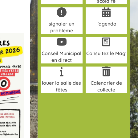
scolaire
t
t
i
i
o
n
o
signaler un
l'agenda
d
n
problème
e
p
v
a
u
r
Conseil Municipal
Consultez le Mag'
e
en direct
c
s
o
É
v
n
è
louer la salle des
Calendrier de
s
n
fêtes
collecte
u
e
l
m
t
e
a
n
t
t
i