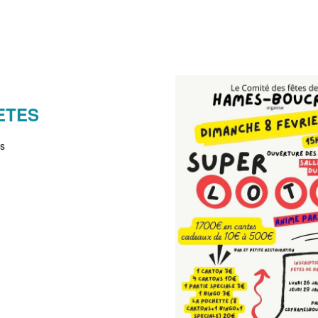
ETES
s