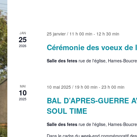
JAN
25 janvier / 11 h 00 min
-
12 h 30 min
25
Cérémonie des voeux de
2026
Salle des fetes
rue de l'église, Hames-Boucre
MAI
10 mai 2025 / 19 h 00 min
-
23 h 00 min
10
BAL D’APRES-GUERRE 
2025
SOUL TIME
Salle des fetes
rue de l'église, Hames-Boucre
Dans le cadre du week-end commémoratif des 8