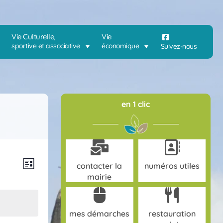
Vie Culturelle,
Vie
sportive et associative
économique
Suivez-nous
en 1 clic
N
N
contacter la
numéros utiles
L
a
a
mairie
i
v
v
s
i
i
t
g
e
g
mes démarches
restauration
a
a