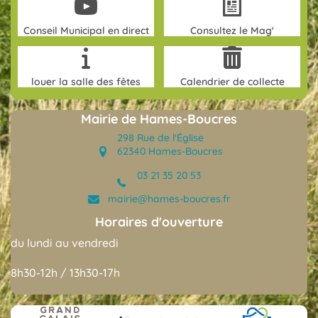
Conseil Municipal en direct
Consultez le Mag'
louer la salle des fêtes
Calendrier de collecte
Mairie de Hames-Boucres
298 Rue de l'Église
62340 Hames-Boucres
03 21 35 20 53
(opens in new tab)
mairie@hames-boucres.fr
(opens in new tab)
Horaires d'ouverture
du lundi au vendredi
8h30-12h / 13h30-17h