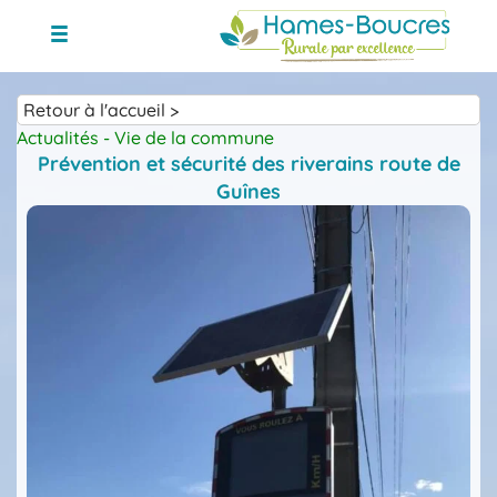
Skip
to
content
Retour à l'accueil >
Actualités - Vie de la commune
Prévention et sécurité des riverains route de
Guînes