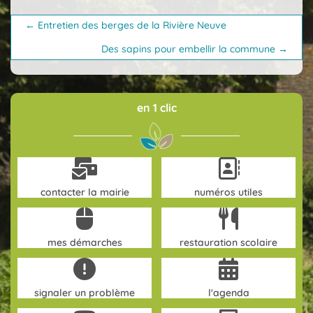
Posts
← Entretien des berges de la Rivière Neuve
navigation
Des sapins pour embellir la commune →
en 1 clic
contacter la mairie
numéros utiles
mes démarches
restauration scolaire
signaler un problème
l'agenda