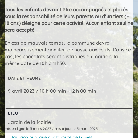
Tous les enfants devront être accompagnés et placés
sous la responsabilité de leurs parents ou d’un tiers (+
18 ans) désigné pour cette activité. Aucun enfant seul ne
sera accepté.
En cas de mauvais temps, la commune devra
malheureusement annuler la chasse aux œufs. Dans ce
cas, les chocolats seront distribués en mairie à la
même date de 10h à 11h30.
DATE ET HEURE
9 avril 2023 / 10 h 00 min
-
12 h 00 min
LIEU
Jardin de la Mairie
mis en ligne le 3 mars 2023
/
mis à jour le 3 mars 2023
Posts
← Réunion publique sur la route de Guînes