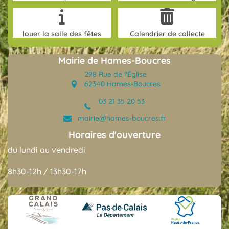
louer la salle des fêtes
Calendrier de collecte
Mairie de Hames-Boucres
298 Rue de l'Église
62340 Hames-Boucres
03 21 35 20 53
(opens in new tab)
mairie@hames-boucres.fr
(opens in new tab)
Horaires d'ouverture
du lundi au vendredi
8h30-12h / 13h30-17h