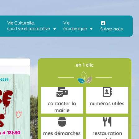
Vie Culturelle,
Vie
sportive et associative
économique
Suivez-nous
en 1 clic
contacter la
numéros utiles
mairie
mes démarches
restauration