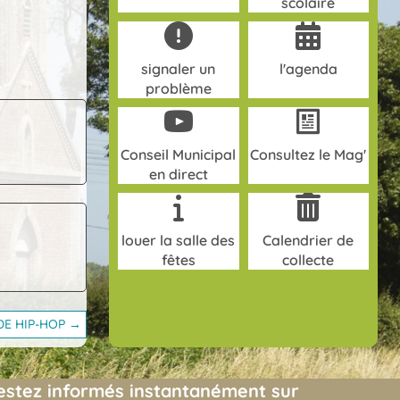
scolaire
signaler un
l'agenda
problème
Conseil Municipal
Consultez le Mag'
en direct
louer la salle des
Calendrier de
fêtes
collecte
DE HIP-HOP →
estez informés instantanément sur