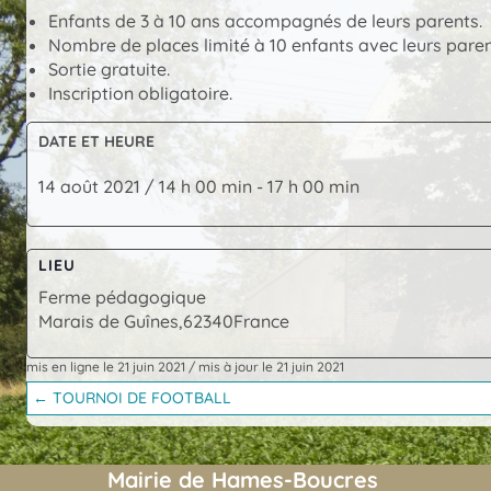
Enfants de 3 à 10 ans accompagnés de leurs parents.
Nombre de places limité à 10 enfants avec leurs paren
Sortie gratuite.
Inscription obligatoire.
DATE ET HEURE
14 août 2021 / 14 h 00 min
-
17 h 00 min
LIEU
Ferme pédagogique
Marais de Guînes
,
62340
France
mis en ligne le 21 juin 2021
/
mis à jour le 21 juin 2021
Posts
← TOURNOI DE FOOTBALL
navigation
Mairie de Hames-Boucres