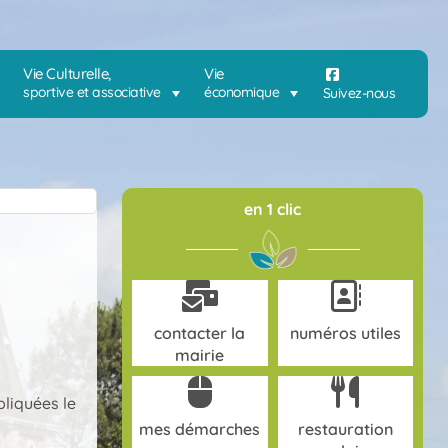
Vie Culturelle,
Vie
sportive et associative
économique
Suivez-nous
en 1 clic
contacter la
numéros utiles
mairie
pliquées le
mes démarches
restauration