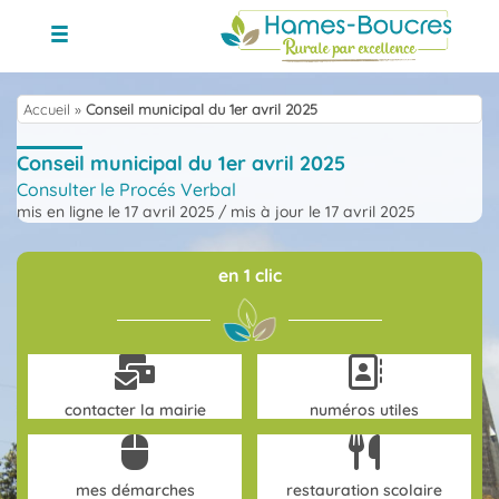
Skip
to
content
Accueil
»
Conseil municipal du 1er avril 2025
Conseil municipal du 1er avril 2025
Consulter le Procés Verbal
mis en ligne le 17 avril 2025
/
mis à jour le 17 avril 2025
en 1 clic
contacter la mairie
numéros utiles
mes démarches
restauration scolaire