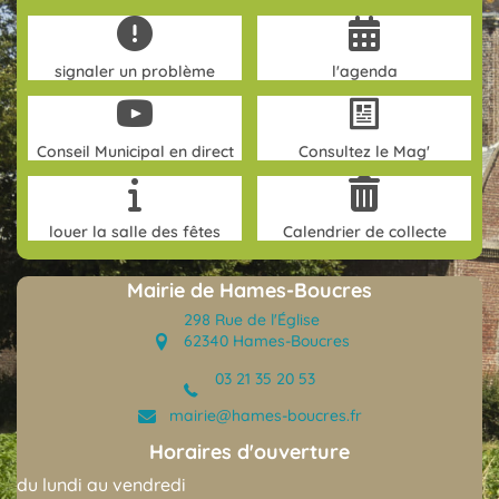
signaler un problème
l'agenda
Conseil Municipal en direct
Consultez le Mag'
louer la salle des fêtes
Calendrier de collecte
Mairie de Hames-Boucres
298 Rue de l'Église
62340 Hames-Boucres
03 21 35 20 53
(opens in new tab)
mairie@hames-boucres.fr
(opens in new tab)
Horaires d'ouverture
du lundi au vendredi